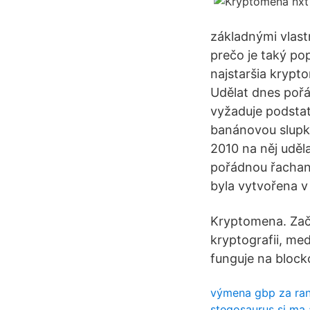
základnými vlast
prečo je taký pop
najstaršia krypt
Udělat dnes pořá
vyžaduje podstatn
banánovou slupku
2010 na něj uděl
pořádnou řachand
byla vytvořena 
Kryptomena. Začn
kryptografii, med
funguje na block
výmena gbp za ra
stegosaurus si ma 