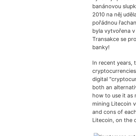
banánovou slupku
2010 na něj uděl
pořádnou řachand
byla vytvořena 
Transakce se pro
banky!
In recent years,
cryptocurrencies
digital "cryptocu
both an alternat
how to use it as 
mining Litecoin v
and cons of each
Litecoin, on the