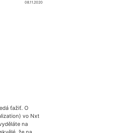
08.11.2020
dá ťažiť. O
lization) vo Nxt
vyděláte na
 skvělé, že na