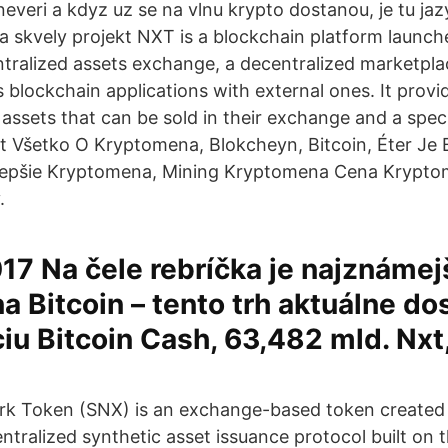
neveri a kdyz uz se na vlnu krypto dostanou, je tu jaz
za skvely projekt NXT is a blockchain platform launch
ntralized assets exchange, a decentralized marketplac
ts blockchain applications with external ones. It pro
assets that can be sold in their exchange and a spec
t Všetko O Kryptomena, Blokcheyn, Bitcoin, Éter Je 
epšie Kryptomena, Mining Kryptomena Cena Krypto
.
017 Na čele rebríčka je najznámej
 Bitcoin – tento trh aktuálne do
ciu Bitcoin Cash, 63,482 mld. Nxt,
rk Token (SNX) is an exchange-based token created 
entralized synthetic asset issuance protocol built on