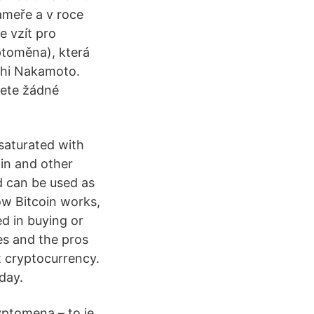
ameře a v roce
e vzít pro
ptoměna), která
hi Nakamoto.
jete žádné
saturated with
in and other
d can be used as
ow Bitcoin works,
ed in buying or
ces and the pros
t cryptocurrency.
day.
yptomena – to je