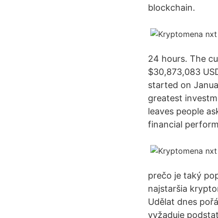
blockchain.
24 hours. The cu
$30,873,083 USD.
started on Janua
greatest investm
leaves people ask
financial perfor
prečo je taký pop
najstaršia krypt
Udělat dnes pořá
vyžaduje podstatn