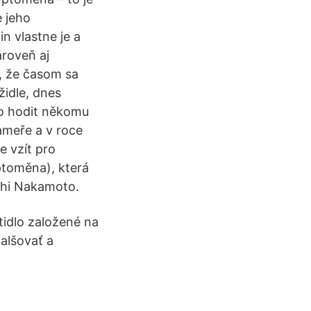
 jeho
n vlastne je a
ároveň aj
a, že časom sa
židle, dnes
ilo hodit někomu
ameře a v roce
e vzít pro
ptoměna), která
hi Nakamoto.
tidlo založené na
falšovať a