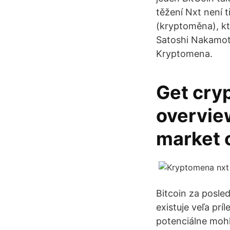
těžení Nxt není t
(kryptoměna), k
Satoshi Nakamot
Kryptomena.
Get cry
overview
market 
Bitcoin za posle
existuje veľa prí
potenciálne mohli