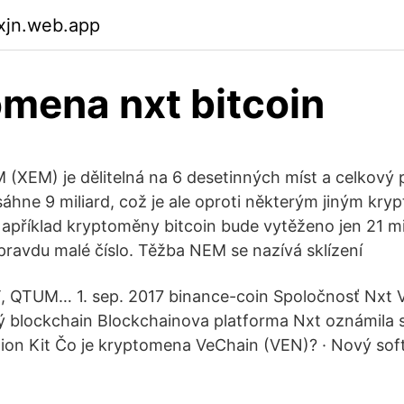
xjn.web.app
mena nxt bitcoin
XEM) je dělitelná na 6 desetinných míst a celkový 
hne 9 miliard, což je ale oproti některým jiným kr
Například kryptoměny bitcoin bude vytěženo jen 21 mi
opravdu malé číslo. Těžba NEM se nazívá sklízení
, QTUM… 1. sep. 2017 binance-coin Spoločnosť Nxt
tný blockchain Blockchainova platforma Nxt oznámila 
ion Kit Čo je kryptomena VeChain (VEN)? · Nový sof