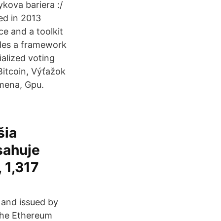
ykova bariera :/
ed in 2013
e and a toolkit
vides a framework
ialized voting
Bitcoin, Výťažok
mena, Gpu.
šia
sahuje
 1,317
and issued by
 the Ethereum