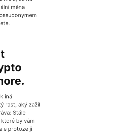
tální měna
 s pseudonymem
ete.
t
rypto
more.
k iná
rast, aký zažil
áva: Stále
, ktoré by vám
ale protoze ji