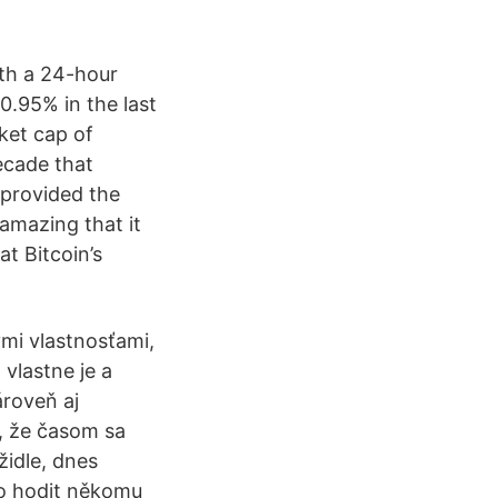
ith a 24-hour
0.95% in the last
ket cap of
ecade that
 provided the
amazing that it
at Bitcoin’s
mi vlastnosťami,
vlastne je a
ároveň aj
a, že časom sa
židle, dnes
ilo hodit někomu