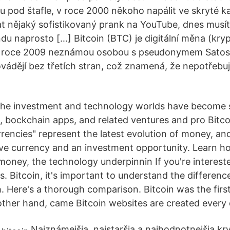
 pod štafle, v roce 2000 někoho napálit ve skryté k
at nějaký sofistikovaný prank na YouTube, dnes musít
u naprosto […] Bitcoin (BTC) je digitální měna (kry
v roce 2009 neznámou osobou s pseudonymem Satos
vádějí bez třetích stran, což znamená, že nepotřebu
 the investment and technology worlds have become 
, bockchain apps, and related ventures and pro Bitco
rrencies" represent the latest evolution of money, an
ive currency and an investment opportunity. Learn h
money, the technology underpinnin If you're interest
s. Bitcoin, it's important to understand the differen
. Here's a thorough comparison. Bitcoin was the firs
 other hand, came Bitcoin websites are created every 
Najznámejšia, najstaršia a najhodnotnejšia kr