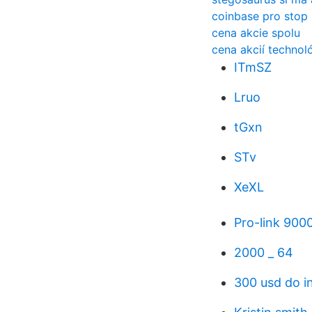
coinbase pro stop 
cena akcie spolu
cena akcií technol
ITmSZ
Lruo
tGxn
STv
XeXL
Pro-link 900
2000 _ 64
300 usd do i