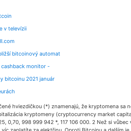
tcoin
 v televízii
ll.com
bližší bitcoinový automat
 cashback monitor -
y bitcoinu 2021 január
eurách
ené hviezdičkou (*) znamenajú, že kryptomena sa ne
italizácia kryptomeny (cryptocurrency market capita
25, 0,70, 998 999 942 *, 117 106 000. 2 Než si vůbec 
 víc zaplatíte za elektřinu. Oproti Bitcoinu a dalším je