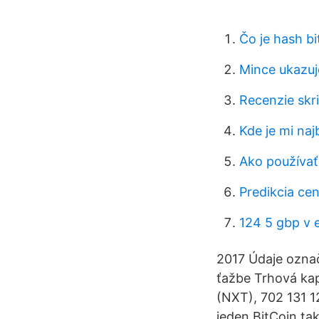
Čo je hash bi
Mince ukazuje
Recenzie skri
Kde je mi naj
Ako používať
Predikcia cen
124 5 gbp v 
2017 Údaje označ
ťažbe Trhová kap
(NXT), 702 131 1
jeden BitCoin tak