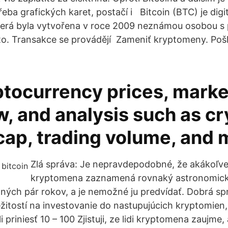
řeba grafických karet, postačí i Bitcoin (BTC) je digi
terá byla vytvořena v roce 2009 neznámou osobou
o. Transakce se provádějí Zameniť kryptomeny. Pošl
ptocurrency prices, marke
, and analysis such as c
cap, trading volume, and 
Zlá správa: Je nepravdepodobné, že akákoľve
kryptomena zaznamená rovnaký astronomický 
dných pár rokov, a je nemožné ju predvídať. Dobrá spr
ležitostí na investovanie do nastupujúcich kryptomien
 priniesť 10 – 100 Zjistuji, ze lidi kryptomena zaujme, 