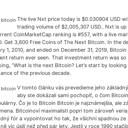
The live Nxt price today is $0.030904 USD w
trading volume of $2,005,307 USD.. Nxt is up 
rrent CoinMarketCap ranking is #557, with a live mar
 Get 3,600 Free Coins of The Next Bitcoin. In the d
ry 1, 2010, and ended on December 31, 2019, Bitcoin
ent return ever seen. That investment return was so 
ing, “What is the next Bitcoin? Let’s start by looking 
mance of the previous decade.
V tomto článku vás prevedieme jeho základný
aby ste dokázali sami pochopiť, o čom Bitcoin 
ulárny. Čo je to Bitcoin Bitcoin je najznámejšia, ale z
omena. Bitcoinoví maximalisti popri tom zároveň veri
dný fór a vypointovat ho tak, že všichni spadnou ze 
ě víc úsilí než před pár lety. Jestli v roce 1990 stač