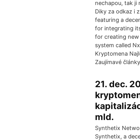
nechapou, tak ji 
Diky za odkaz i 
featuring a dece
for integrating i
for creating new 
system called Nx
Kryptomena Najl
Zaujímavé články
21. dec. 2
kryptomena
kapitalizá
mld.
Synthetix Netwo
Synthetix, a dec