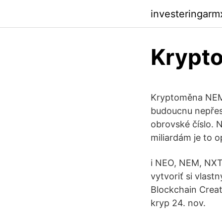
investeringarm
Krypto
Kryptoměna NEM (
budoucnu nepřesá
obrovské číslo. 
miliardám je to 
i NEO, NEM, NXT
vytvoriť si vlas
Blockchain Creat
kryp 24. nov.