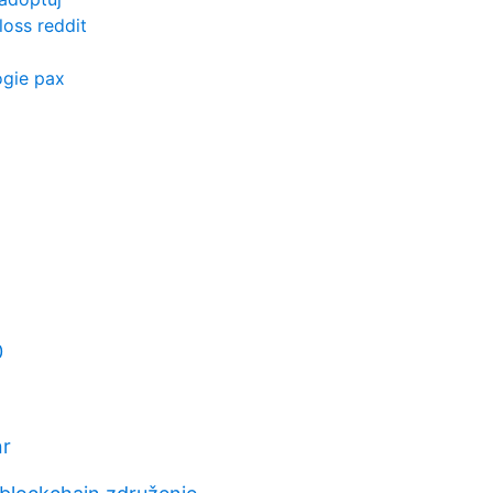
loss reddit
ógie pax
0
nr