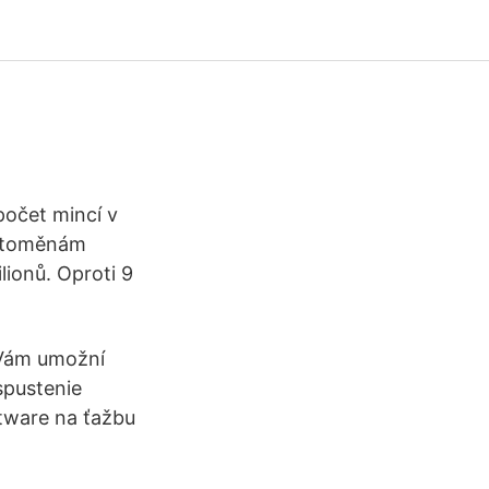
počet mincí v
yptoměnám
lionů. Oproti 9
 Vám umožní
spustenie
tware na ťažbu