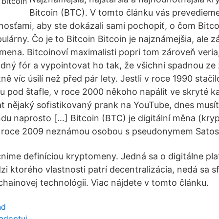
Bitcoin (BTC). V tomto článku vás prevedieme
nosťami, aby ste dokázali sami pochopiť, o čom Bitcoi
ulárny. Čo je to Bitcoin Bitcoin je najznámejšia, ale z
omena. Bitcoinoví maximalisti popri tom zároveň veri
dný fór a vypointovat ho tak, že všichni spadnou ze 
ě víc úsilí než před pár lety. Jestli v roce 1990 stač
 pod štafle, v roce 2000 někoho napálit ve skryté k
at nějaký sofistikovaný prank na YouTube, dnes musít
u naprosto […] Bitcoin (BTC) je digitální měna (kry
v roce 2009 neznámou osobou s pseudonymem Satos
ime definíciou kryptomeny. Jedná sa o digitálne pla
zi ktorého vlastnosti patrí decentralizácia, nedá sa s
chainovej technológii. Viac nájdete v tomto článku.
nd
adoptuj